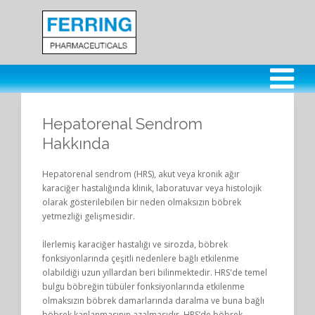
Hepatorenal Sendrom
Hakkında
Hepatorenal sendrom (HRS), akut veya kronik ağır
karaciğer hastalığında klinik, laboratuvar veya histolojik
olarak gösterilebilen bir neden olmaksızın böbrek
yetmezliği gelişmesidir.
İlerlemiş karaciğer hastalığı ve sirozda, böbrek
fonksiyonlarında çeşitli nedenlere bağlı etkilenme
olabildiği uzun yıllardan beri bilinmektedir. HRS'de temel
bulgu böbreğin tübüler fonksiyonlarında etkilenme
olmaksızın böbrek damarlarında daralma ve buna bağlı
böbrek kanlanmasının azalmasıdır. HRS’de böbrek