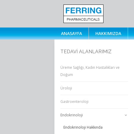
ANASAYFA
HAKKIMIZDA
TEDAVİ ALANLARIMIZ
Üreme Sağlığı, Kadın Hastalıkları ve
Doğum
Üroloji
Gastroenteroloji
Endokrinoloji
Endokrinoloji Hakkında