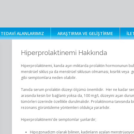
TEDAVI ALANLARIMIZ
ARAŞTIRMA VE GELIŞTIRME
İLE
Hiperprolaktinemi Hakkında
Hiperprolaktinemi, kanda aşırı miktarda prolaktin hormonunun bu
menstrüel siklus ya da menstrüel siklusun olmaması, kısırlık veya
gibi semptomlara neden olabilir.
Tanıda serum prolaktin düzeyi ölçümü önemlidir. Her ne kadar seru
arasında kesin bir bağlantı yoksa da, 100 mg/L düzeyini aşan duru
tümörleri üzerinde özellikle durulmalıdır. Prolaktinoma tanısında b
rezonans görüntüleme yöntemleri oldukça yararlıdır.
Hiperprolaktinemi'de semptomlar şunlardır;
Hipogonadizm olarak bilinen, kadınların azalan menstrüasyon