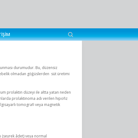
TIŞIM
lunması durumudur. Bu, düzensiz
 gebelik olmadan göğüslerden süt üretimi
m prolaktin düzeyi ile altta yatan neden
mlarda prolaktinoma adı verilen hipofiz
ilgisayarlı tomografi veya magnetik
 (seyrek âdet) veya normal