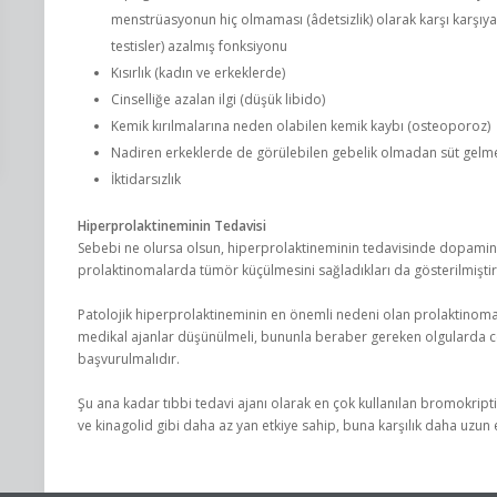
menstrüasyonun hiç olmaması (âdetsizlik) olarak karşı karşıya
testisler) azalmış fonksiyonu
Kısırlık (kadın ve erkeklerde)
Cinselliğe azalan ilgi (düşük libido)
Kemik kırılmalarına neden olabilen kemik kaybı (osteoporoz)
Nadiren erkeklerde de görülebilen gebelik olmadan süt gelmesi
İktidarsızlık
Hiperprolaktineminin Tedavisi
Sebebi ne olursa olsun, hiperprolaktineminin tedavisinde dopamin a
prolaktinomalarda tümör küçülmesini sağladıkları da gösterilmiştir
Patolojik hiperprolaktineminin en önemli nedeni olan prolaktinomal
medikal ajanlar düşünülmeli, bununla beraber gereken olgularda c
başvurulmalıdır.
Şu ana kadar tıbbi tedavi ajanı olarak en çok kullanılan bromokrip
ve kinagolid gibi daha az yan etkiye sahip, buna karşılık daha uzun e