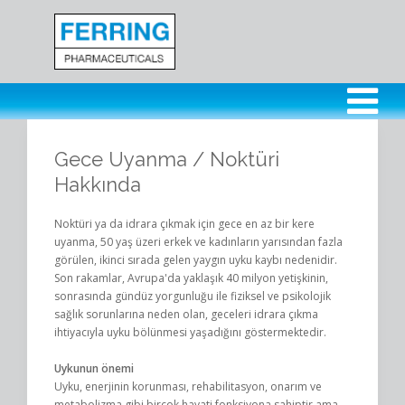
Gece Uyanma / Noktüri
Hakkında
Noktüri ya da idrara çıkmak için gece en az bir kere
uyanma, 50 yaş üzeri erkek ve kadınların yarısından fazla
görülen, ikinci sırada gelen yaygın uyku kaybı nedenidir.
Son rakamlar, Avrupa'da yaklaşık 40 milyon yetişkinin,
sonrasında gündüz yorgunluğu ile fiziksel ve psikolojik
sağlık sorunlarına neden olan, geceleri idrara çıkma
ihtiyacıyla uyku bölünmesi yaşadığını göstermektedir.
Uykunun önemi
Uyku, enerjinin korunması, rehabilitasyon, onarım ve
metabolizma gibi birçok hayati fonksiyona sahiptir ama