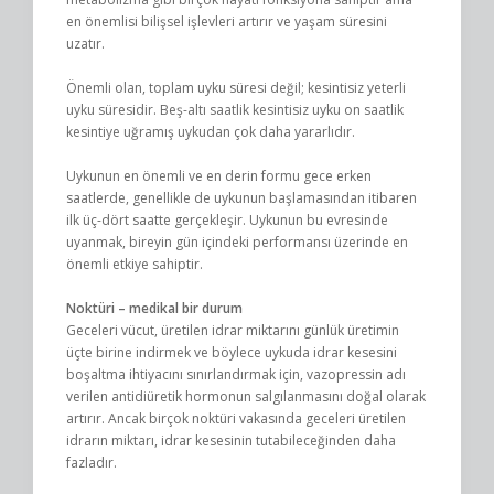
en önemlisi bilişsel işlevleri artırır ve yaşam süresini
uzatır.
Önemli olan, toplam uyku süresi değil; kesintisiz yeterli
uyku süresidir. Beş-altı saatlik kesintisiz uyku on saatlik
kesintiye uğramış uykudan çok daha yararlıdır.
Uykunun en önemli ve en derin formu gece erken
saatlerde, genellikle de uykunun başlamasından itibaren
ilk üç-dört saatte gerçekleşir. Uykunun bu evresinde
uyanmak, bireyin gün içindeki performansı üzerinde en
önemli etkiye sahiptir.
Noktüri – medikal bir durum
Geceleri vücut, üretilen idrar miktarını günlük üretimin
üçte birine indirmek ve böylece uykuda idrar kesesini
boşaltma ihtiyacını sınırlandırmak için, vazopressin adı
verilen antidiüretik hormonun salgılanmasını doğal olarak
artırır. Ancak birçok noktüri vakasında geceleri üretilen
idrarın miktarı, idrar kesesinin tutabileceğinden daha
fazladır.