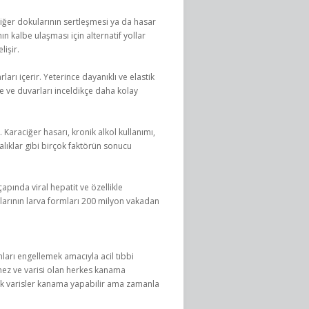
ciğer dokularının sertleşmesi ya da hasar
ın kalbe ulaşması için alternatif yollar
lişir.
rı içerir. Yeterince dayanıklı ve elastik
e ve duvarları inceldikçe daha kolay
 Karaciğer hasarı, kronik alkol kullanımı,
alıklar gibi birçok faktörün sonucu
apında viral hepatit ve özellikle
arının larva formları 200 milyon vakadan
ları engellemek amacıyla acil tıbbi
mez ve varisi olan herkes kanama
ük varisler kanama yapabilir ama zamanla