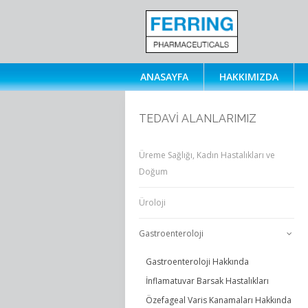
ANASAYFA
HAKKIMIZDA
TEDAVİ ALANLARIMIZ
Üreme Sağlığı, Kadın Hastalıkları ve
Doğum
Üroloji
Gastroenteroloji
Gastroenteroloji Hakkında
İnflamatuvar Barsak Hastalıkları
Özefageal Varis Kanamaları Hakkında