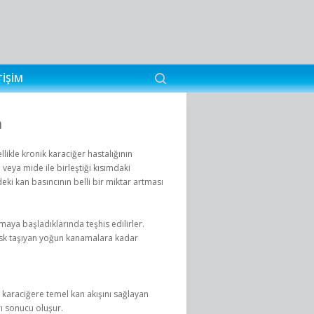
TIŞIM
a
likle kronik karaciğer hastalığının
eya mide ile birleştiği kısımdaki
ki kan basıncının belli bir miktar artması
amaya başladıklarında teşhis edilirler.
risk taşıyan yoğun kanamalara kadar
 karaciğere temel kan akışını sağlayan
rı sonucu oluşur.