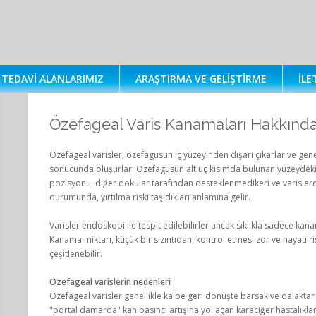
TEDAVI ALANLARIMIZ
ARAŞTIRMA VE GELIŞTIRME
İLE
Özefageal Varis Kanamaları Hakkınd
Özefageal varisler, özefagusun iç yüzeyinden dışarı çıkarlar ve genel
sonucunda oluşurlar. Özefagusun alt uç kısımda bulunan yüzeydeki v
pozisyonu, diğer dokular tarafından desteklenmedikeri ve varislerde
durumunda, yırtılma riski taşıdıkları anlamına gelir.
Varisler endoskopi ile tespit edilebilirler ancak sıklıkla sadece kan
Kanama miktarı, küçük bir sızıntıdan, kontrol etmesi zor ve hayati 
çeşitlenebilir.
Özefageal varislerin nedenleri
Özefageal varisler genellikle kalbe geri dönüşte barsak ve dalaktan
"portal damarda" kan basıncı artışına yol açan karaciğer hastalıkla