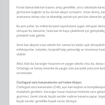
Portal damardaki kan basıncı artışı genellikle, siroz sebebiyle kara
görmesine bağlıdır ve bu da kan akışını zorlaştırır. Artan direnç, kan
aramasına sebep olur ve tıkanıklığı aşmak için yeni kan damarları ge
Bu yeni yollar, bu miktarda kanın taşınmasına uygun olmayan damarla
olmayan bu damarlar, fazla kan ile başa çıkabilmek için genişledikç
yırtılabilir hale gelirler.
Sınırlı kan akışının esas sebebi her zaman bu kadar açık olmayabilir.
enfeksiyonlar, toksinler, konjestif kalp yetmezliği ve otoimmun hast
olabilir.
Alkol, Batı'da, karaciğer hasarının en yaygın sebebi olsa da, dünya ç
Ortadoğu ve Güney Amerika'da yaygın olan parazitik şistozom kurtl
sorumludur.
Özefageal varis kanamalarının acil tedavi ihtiyacı
Özefageal varis kanamaları (ÖVK), aşırı kan kaybını ve komplikasyon
müdahele gerektirir. Karaciğer hasarı bulunan herkeste varis geliş
geçirmez. Genel olarak, küçük varisler nadiren kanama yapar, büy
küçük varisler genellikle büyük varise dönüşür.