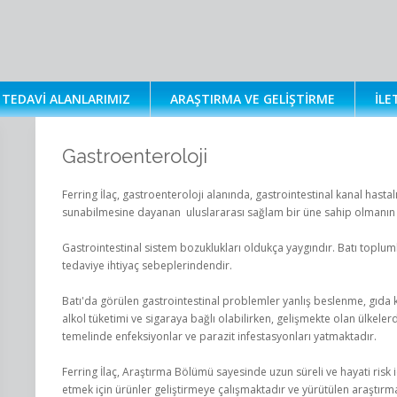
TEDAVI ALANLARIMIZ
ARAŞTIRMA VE GELIŞTIRME
İLE
Gastroenteroloji
Ferring İlaç, gastroenteroloji alanında, gastrointestinal kanal hastalıkl
sunabilmesine dayanan uluslararası sağlam bir üne sahip olmanın
Gastrointestinal sistem bozuklukları oldukça yaygındır. Batı toplum
tedaviye ihtiyaç sebeplerindendir.
Batı'da görülen gastrointestinal problemler yanlış beslenme, gıda kat
alkol tüketimi ve sigaraya bağlı olabilirken, gelişmekte olan ülkele
temelinde enfeksiyonlar ve parazit infestasyonları yatmaktadır.
Ferring İlaç, Araştırma Bölümü sayesinde uzun süreli ve hayati risk 
etmek için ürünler geliştirmeye çalışmaktadır ve yürütülen araştırm