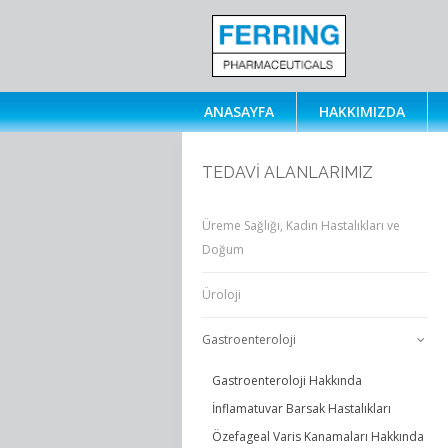
ANASAYFA
HAKKIMIZDA
TEDAVİ ALANLARIMIZ
Üreme Sağlığı, Kadın Hastalıkları ve
Doğum
Üroloji
Gastroenteroloji
Gastroenteroloji Hakkında
İnflamatuvar Barsak Hastalıkları
Özefageal Varis Kanamaları Hakkında