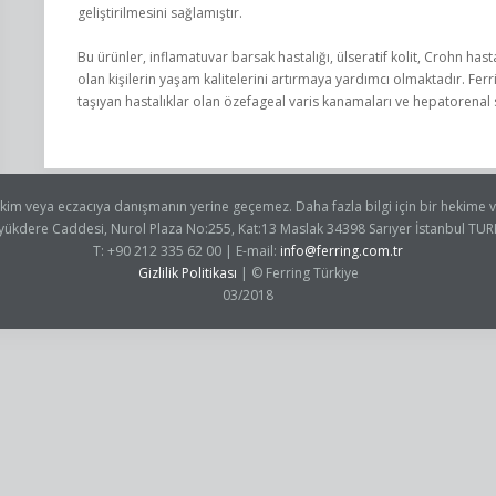
geliştirilmesini sağlamıştır.
Bu ürünler, inflamatuvar barsak hastalığı, ülseratif kolit, Crohn hasta
olan kişilerin yaşam kalitelerini artırmaya yardımcı olmaktadır. Ferri
taşıyan hastalıklar olan özefageal varis kanamaları ve hepatorenal 
 hekim veya eczacıya danışmanın yerine geçemez. Daha fazla bilgi için bir hekime
yükdere Caddesi, Nurol Plaza No:255, Kat:13 Maslak 34398 Sarıyer İstanbul TUR
T: +90 212 335 62 00 | E-mail:
info@ferring.com.tr
Gizlilik Politikası
| © Ferring Türkiye
03/2018