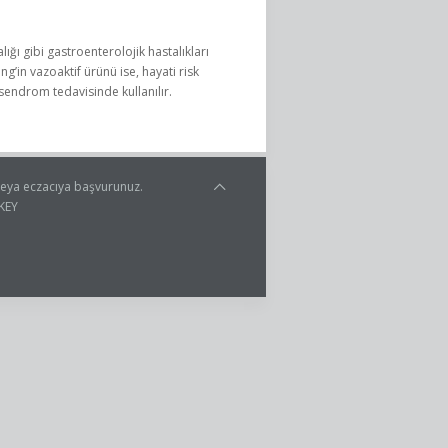
lığı gibi gastroenterolojik hastalıkları
ng’in vazoaktif ürünü ise, hayati risk
sendrom tedavisinde kullanılır.
 veya eczacıya başvurunuz.
KEY