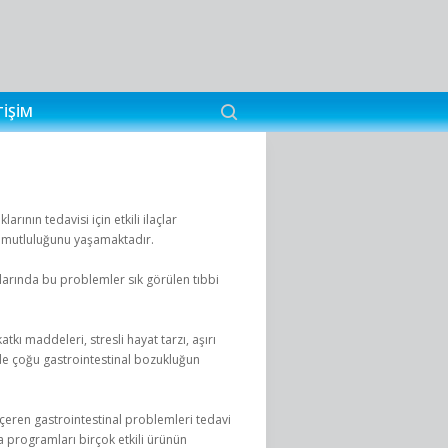
TIŞIM
arının tedavisi için etkili ilaçlar
 mutluluğunu yaşamaktadır.
larında bu problemler sık görülen tıbbi
kı maddeleri, stresli hayat tarzı, aşırı
rde çoğu gastrointestinal bozukluğun
içeren gastrointestinal problemleri tedavi
a programları birçok etkili ürünün